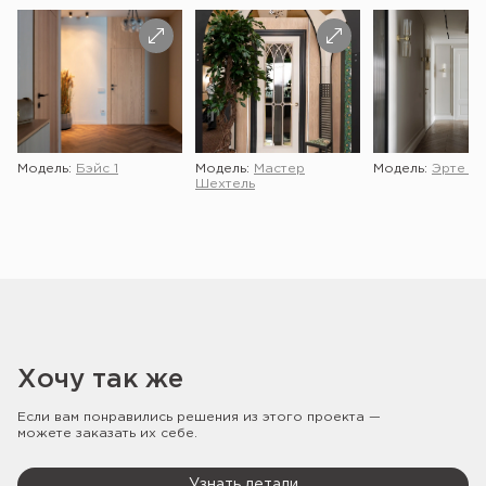
Модель:
Бэйс 1
Модель:
Мастер
Модель:
Эрте 2 
Шехтель
Хочу так же
Если вам понравились решения из этого проекта —
можете заказать их себе.
Узнать детали