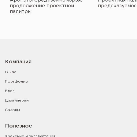
Ароматы Средиземноморья:
Проектная пал
продолжение проектной
предсказуемос
палитры
Компания
О нас
Портфолио
Блог
Дизайнерам
Салоны
Полезное
Хранение и эксплуатация