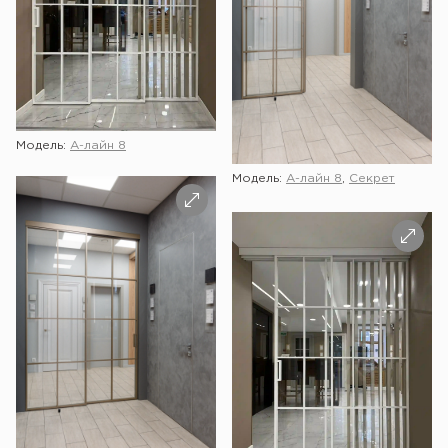
Модель:
А-лайн 8
Модель:
А-лайн 8
,
Секрет