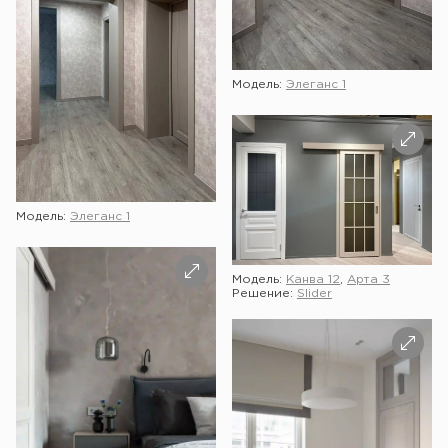
Модель:
Элеганс 1
Модель:
Элеганс 1
Модель:
Канва 12
,
Арта 3
Решение:
Slider