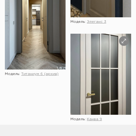
Модель:
Элеганс 3
Модель:
Титаниум 6 (архив)
Показать ещё
Модель:
Канва 9