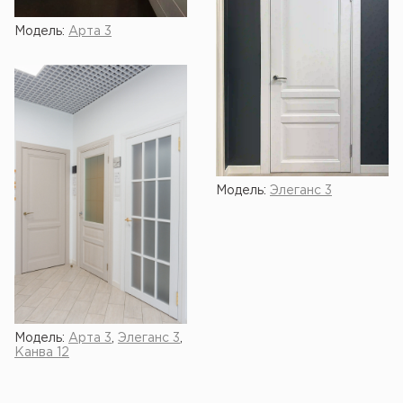
Модель:
Арта 3
Модель:
Элеганс 3
Модель:
Арта 3
,
Элеганс 3
,
Канва 12