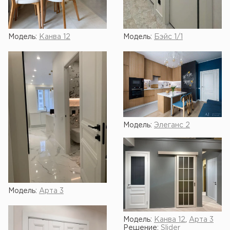
Модель:
Канва 12
Модель:
Бэйс 1/1
Модель:
Элеганс 2
Модель:
Арта 3
Модель:
Канва 12
,
Арта 3
Решение:
Slider