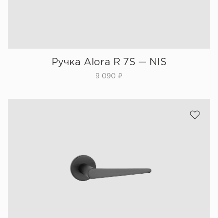
Ручка Alora R 7S — NIS
9 090
₽