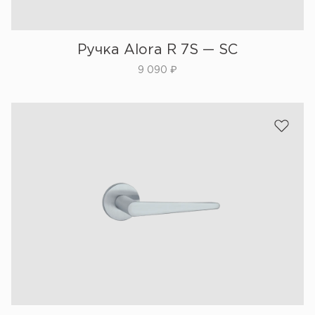
Ручка Alora R 7S — SC
9 090
₽