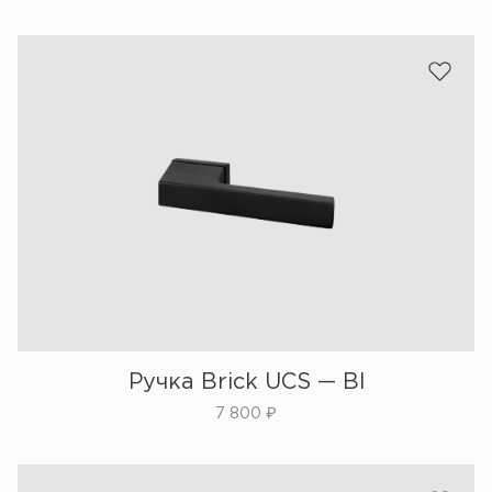
Ручка Brick UCS — Bl
7 800
₽