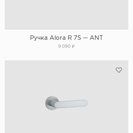
Ручка Alora R 7S — ANT
9 090
₽