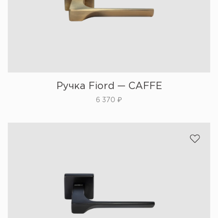
Ручка Fiord — CAFFE
6 370
₽