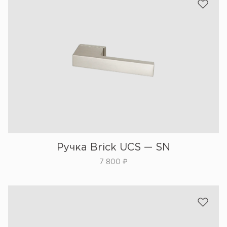
Ручка Brick UCS — SN
7 800
₽