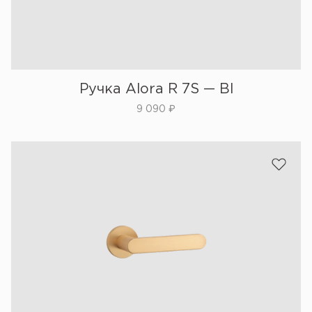
Ручка Alora R 7S — Bl
9 090
₽