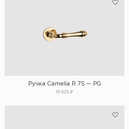
Ручка Camelia R 7S — PG
10 625
₽