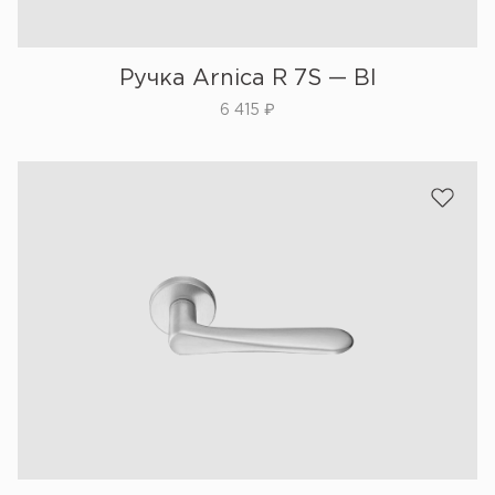
Ручка Arnica R 7S — Bl
6 415
₽