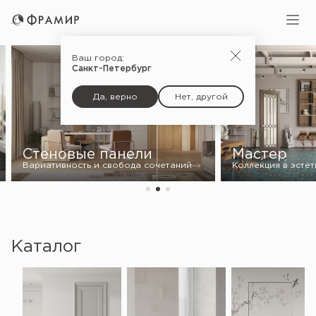
вери Фрамир
Ваш город:
Санкт-Петербург
Да, верно
Нет, другой
Проектная
Мастер
шпона
Коллекция в эстетике модерна
Предсказуемость
Каталог