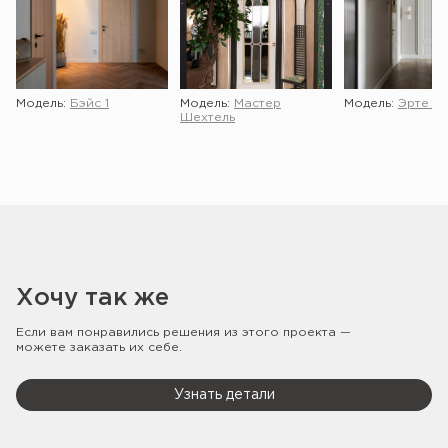
Модель:
Бэйс 1
Модель:
Мастер
Модель:
Эрте 2 
Шехтель
Хочу так же
Если вам понравились решения из этого проекта —
можете заказать их себе.
Узнать детали