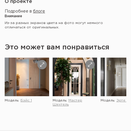
О проекте
Подробнее в
блоге
Внимание
Из-за разных экранов цвета на фото могут немного
отличаться от оригинальных.
Это может вам понравиться
Модель:
Бэйс 1
Модель:
Мастер
Модель:
Эрте 2 
Шехтель