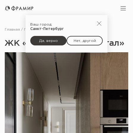
Ваш город:
Санкт-Петербург
Главная
Портфолио
ЖК «Приморский квартал»
Да, верно
Нет, другой
ЖК «Приморский квартал»