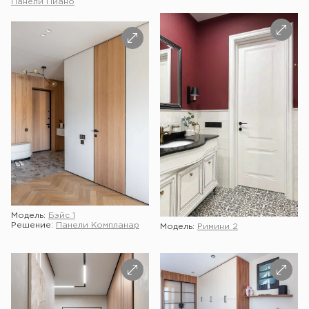
Панели Пиано
Модель:
Бэйс 1
Решение:
Панели Компланар
Модель:
Римини 2