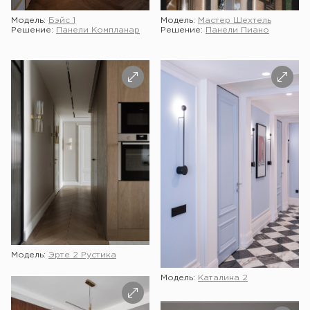
Модель:
Бэйс 1
Модель:
Мастер Шехтель
Решение:
Панели Компланар
Решение:
Панели Пиано
Модель:
Эрте 2 Рустика
Модель:
Каталина 2