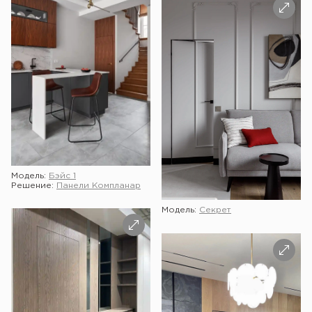
Модель:
Бэйс 1
Решение:
Панели Компланар
Модель:
Секрет