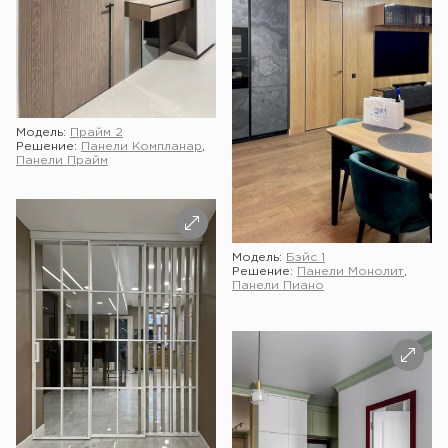
Модель:
Прайм 2
Решение:
Панели Компланар
,
Панели Прайм
Модель:
Бэйс 1
Решение:
Панели Монолит
,
Панели Пиано