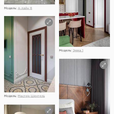
Модель:
А-лайн 8
Модель:
Эмма 1
Модель:
Мастер Шехтель