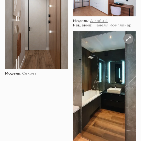
Модель:
А-лайн 4
Решение:
Панели Компланар
Модель:
Секрет