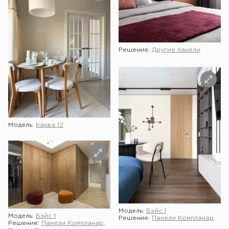
Решение:
Другие панели
Модель:
Канва 12
Модель:
Бэйс 1
Модель:
Бэйс 1
Решение:
Панели Компланар
Решение:
Панели Компланар
,