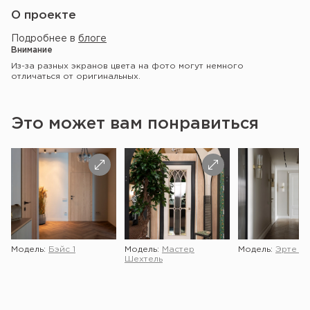
О проекте
Подробнее в
блоге
Внимание
Из-за разных экранов цвета на фото могут немного
отличаться от оригинальных.
Это может вам понравиться
Модель:
Бэйс 1
Модель:
Мастер
Модель:
Эрте 2 
Шехтель