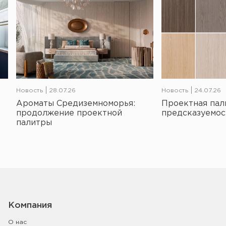
Новость
28.07.26
Новость
24.07.26
Ароматы Средиземноморья:
Проектная пал
продолжение проектной
предсказуемос
Мы используем файлы
cookie
, чтобы предоставить больше
палитры
возможностей при использовании сайта
Хорошо
Компания
О нас