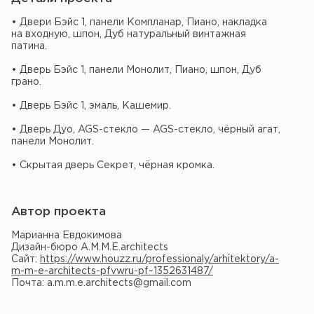
• Двери Бэйс 1, панели Компланар, Пиано, накладка
на входную, шпон, Дуб натуральный винтажная
патина.
• Дверь Бэйс 1, панели Монолит, Пиано, шпон, Дуб
грано.
• Дверь Бэйс 1, эмаль, Кашемир.
• Дверь Дуо, AGS-стекло — AGS-стекло, чёрный агат,
панели Монолит.
• Скрытая дверь Секрет, чёрная кромка.
Автор проекта
Марианна Евдокимова
Дизайн-бюро A.M.M.E.architects
Сайт:
https://www.houzz.ru/professionaly/arhitektory/a-
m-m-e-architects-pfvwru-pf~1352631487/
Почта: a.m.m.e.architects@gmail.com