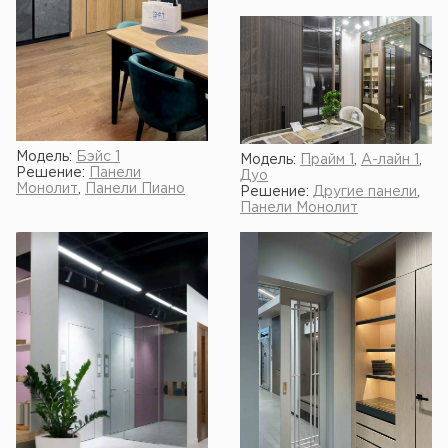
Модель:
Бэйс 1
Модель:
Прайм 1
,
А-лайн 1
,
Решение:
Панели
Дуо
Монолит
,
Панели Пиано
Решение:
Другие панели
,
Панели Монолит