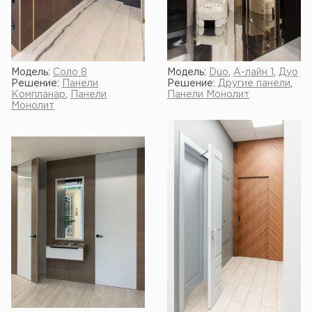
Модель:
Соло 8
Модель:
Duo
,
А-лайн 1
,
Дуо
Решение:
Панели
Решение:
Другие панели
,
Компланар
,
Панели
Панели Монолит
Монолит