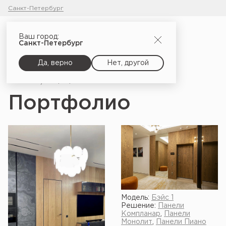
Санкт-Петербург
Ваш город:
Санкт-Петербург
Да, верно
Нет, другой
Главная
Портфолио
Портфолио
Модель:
Бэйс 1
Решение:
Панели
Компланар
,
Панели
Монолит
,
Панели Пиано