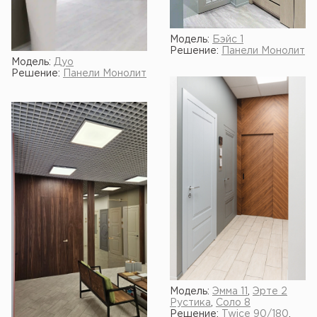
Модель:
Бэйс 1
Решение:
Панели Монолит
Модель:
Дуо
Решение:
Панели Монолит
Модель:
Эмма 11
,
Эрте 2
Рустика
,
Соло 8
Решение:
Twice 90/180
,