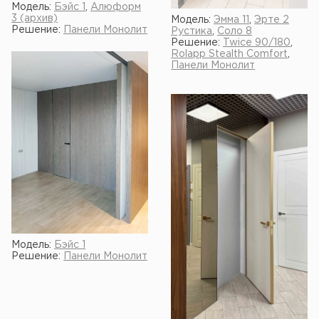
Модель:
Бэйс 1
,
Алюформ
3 (архив)
Модель:
Эмма 11
,
Эрте 2
Решение:
Панели Монолит
Рустика
,
Соло 8
Решение:
Twice 90/180
,
Rolapp Stealth Comfort
,
Панели Монолит
Модель:
Бэйс 1
Решение:
Панели Монолит