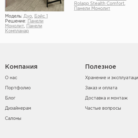
Rolapp Stealth Comfort
,
Панели Монолит
Модель:
Дуо
,
Бэйс 1
Решение:
Панели
Монолит
,
Панели
Компланар
Компания
Полезное
О нас
Хранение и эксплуатац
Портфолио
Заказ и оплата
Блог
Доставка и монтаж
Дизайнерам
Частые вопросы
Салоны