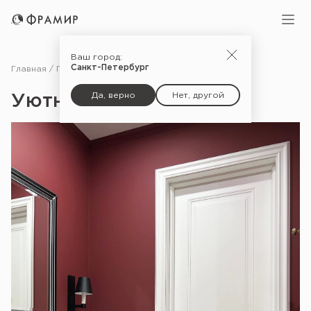
Ваш город:
Санкт-Петербург
Главная
Портфолио
Уютная контрастность
Да, верно
Нет, другой
Уютная контрастность