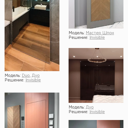
Модель:
Мастер Шпон
Решение:
Invisible
Модель:
Duo
,
Дуо
Решение:
Invisible
Модель:
Дуо
Решение:
Invisible