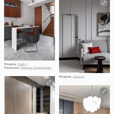
Модель:
Бэйс 1
Решение:
Панели Компланар
Модель:
Секрет