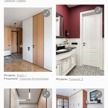
Панели Пиано
Модель:
Бэйс 1
Решение:
Панели Компланар
Модель:
Римини 2