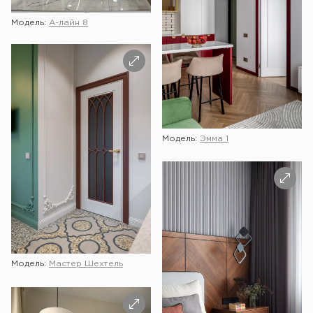
Модель:
А-лайн 8
Модель:
Эмма 1
Модель:
Мастер Шехтель