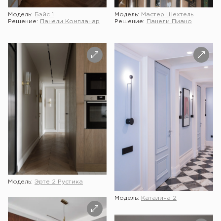
Модель:
Бэйс 1
Модель:
Мастер Шехтель
Решение:
Панели Компланар
Решение:
Панели Пиано
Модель:
Эрте 2 Рустика
Модель:
Каталина 2