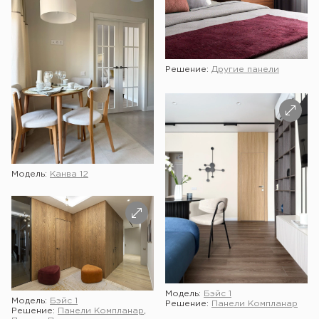
Решение:
Другие панели
Модель:
Канва 12
Модель:
Бэйс 1
Модель:
Бэйс 1
Решение:
Панели Компланар
Решение:
Панели Компланар
,