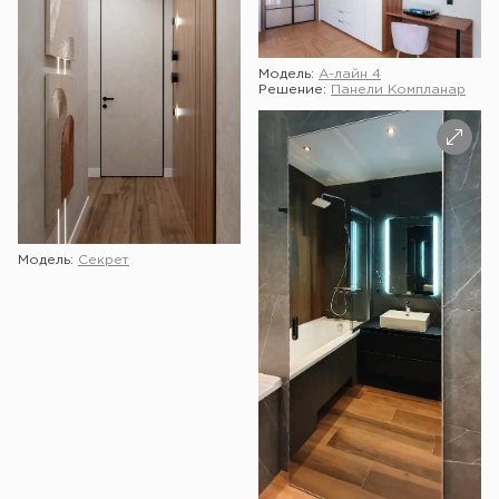
Модель:
А-лайн 4
Решение:
Панели Компланар
Модель:
Секрет