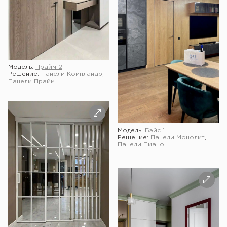
Модель:
Прайм 2
Решение:
Панели Компланар
,
Панели Прайм
Модель:
Бэйс 1
Решение:
Панели Монолит
,
Панели Пиано