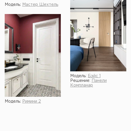
Модель:
Мастер Шехтель
Модель:
Бэйс 1
Решение:
Панели
Компланар
Модель:
Римини 2