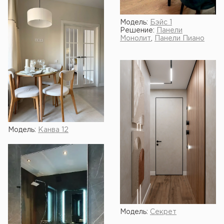
Модель:
Бэйс 1
Решение:
Панели
Монолит
,
Панели Пиано
Модель:
Канва 12
Модель:
Секрет