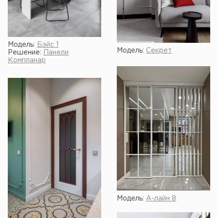
Модель:
Бэйс 1
Модель:
Секрет
Решение:
Панели
Компланар
Модель:
А-лайн 8