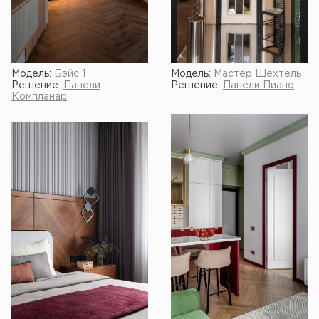
Модель:
Бэйс 1
Модель:
Мастер Шехтель
Решение:
Панели
Решение:
Панели Пиано
Компланар