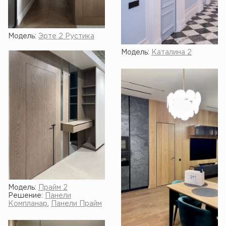
Модель:
Эрте 2 Рустика
Модель:
Каталина 2
Модель:
Прайм 2
Решение:
Панели
Компланар
,
Панели Прайм