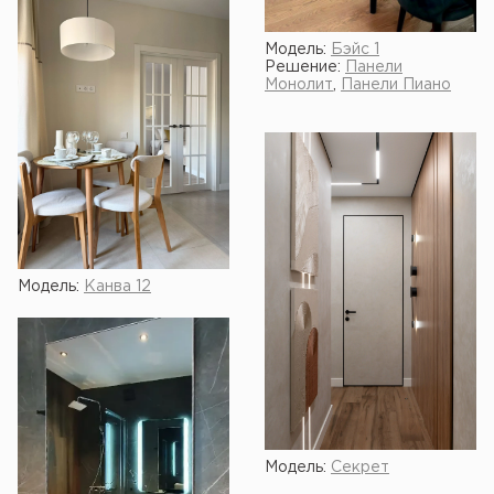
Модель:
Бэйс 1
Решение:
Панели
Монолит
,
Панели Пиано
Модель:
Канва 12
Модель:
Секрет