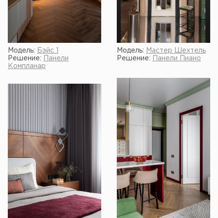
Модель:
Бэйс 1
Модель:
Мастер Шехтель
Решение:
Панели
Решение:
Панели Пиано
Компланар