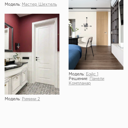
Модель:
Мастер Шехтель
Модель:
Бэйс 1
Решение:
Панели
Компланар
Модель:
Римини 2