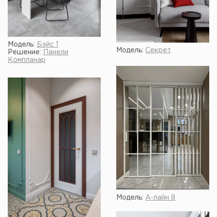
Модель:
Бэйс 1
Модель:
Секрет
Решение:
Панели
Компланар
Модель:
А-лайн 8