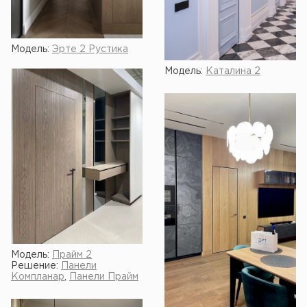
Модель:
Эрте 2 Рустика
Модель:
Каталина 2
Модель:
Прайм 2
Решение:
Панели
Компланар
,
Панели Прайм