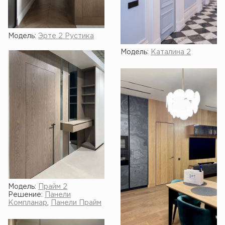
Модель:
Эрте 2 Рустика
Модель:
Каталина 2
Модель:
Прайм 2
Решение:
Панели
Компланар
,
Панели Прайм