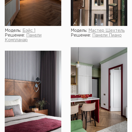
Модель:
Бэйс 1
Модель:
Мастер Шехтель
Решение:
Панели
Решение:
Панели Пиано
Компланар