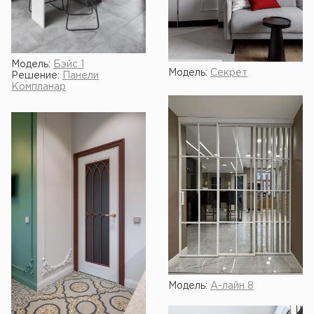
Модель:
Бэйс 1
Модель:
Секрет
Решение:
Панели
Компланар
Модель:
А-лайн 8