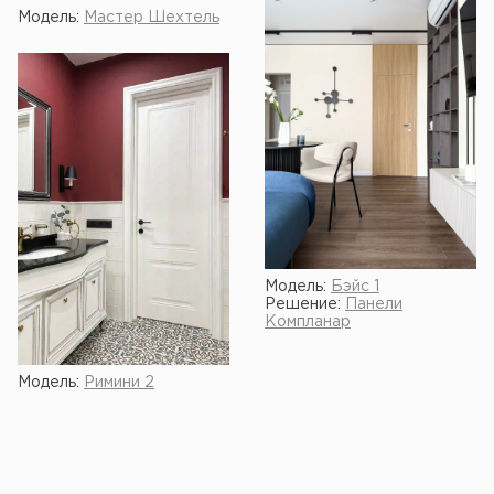
Модель:
Мастер Шехтель
Модель:
Бэйс 1
Решение:
Панели
Компланар
Модель:
Римини 2