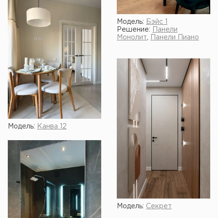
Модель:
Бэйс 1
Решение:
Панели
Монолит
,
Панели Пиано
Модель:
Канва 12
Модель:
Секрет