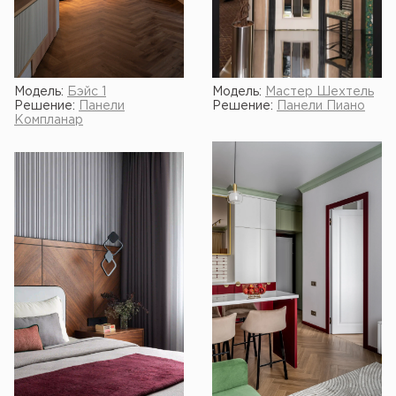
Модель:
Бэйс 1
Модель:
Мастер Шехтель
Решение:
Панели
Решение:
Панели Пиано
Компланар