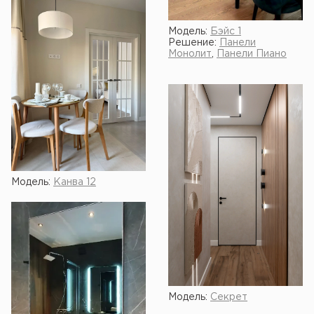
Модель:
Бэйс 1
Решение:
Панели
Монолит
,
Панели Пиано
Модель:
Канва 12
Модель:
Секрет