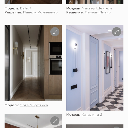
Модель:
Бэйс 1
Модель:
Мастер Шехтель
Решение:
Панели Компланар
Решение:
Панели Пиано
Модель:
Эрте 2 Рустика
Модель:
Каталина 2