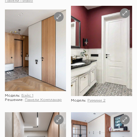
Панели Пиано
Модель:
Бэйс 1
Решение:
Панели Компланар
Модель:
Римини 2