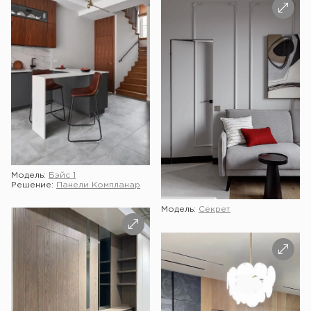
Модель:
Бэйс 1
Решение:
Панели Компланар
Модель:
Секрет