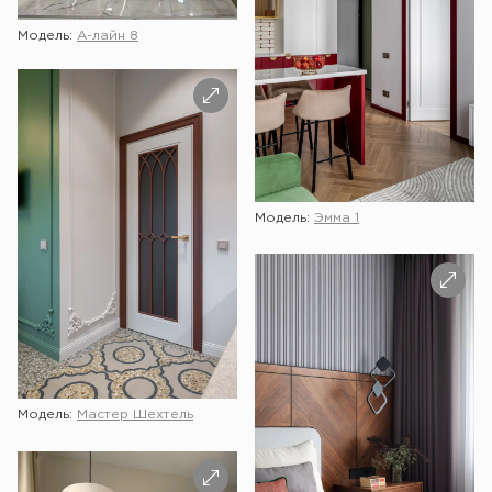
Модель:
А-лайн 8
Модель:
Эмма 1
Модель:
Мастер Шехтель