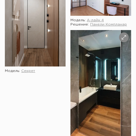
Модель:
А-лайн 4
Решение:
Панели Компланар
Модель:
Секрет