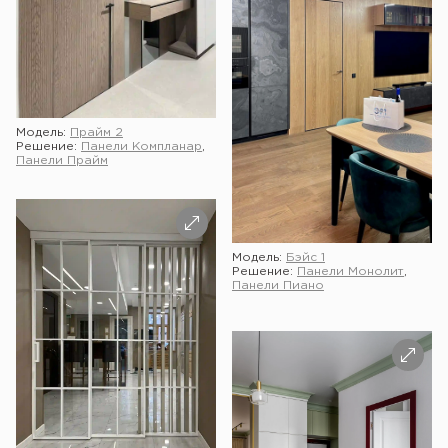
Модель:
Прайм 2
Решение:
Панели Компланар
,
Панели Прайм
Модель:
Бэйс 1
Решение:
Панели Монолит
,
Панели Пиано