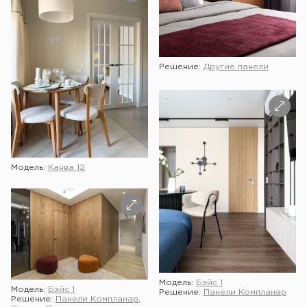
Решение:
Другие панели
Модель:
Канва 12
Модель:
Бэйс 1
Модель:
Бэйс 1
Решение:
Панели Компланар
Решение:
Панели Компланар
,