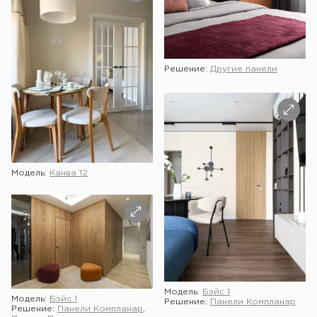
Решение:
Другие панели
Модель:
Канва 12
Модель:
Бэйс 1
Модель:
Бэйс 1
Решение:
Панели Компланар
Решение:
Панели Компланар
,