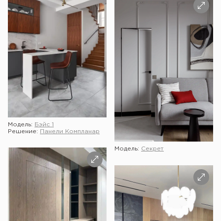
Модель:
Бэйс 1
Решение:
Панели Компланар
Модель:
Секрет