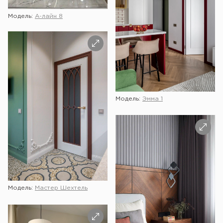
Модель:
А-лайн 8
Модель:
Эмма 1
Модель:
Мастер Шехтель