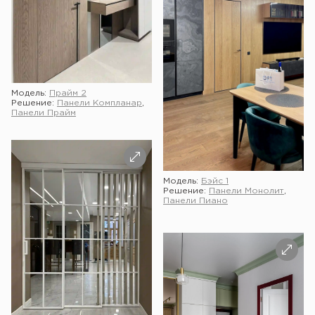
Модель:
Прайм 2
Решение:
Панели Компланар
,
Панели Прайм
Модель:
Бэйс 1
Решение:
Панели Монолит
,
Панели Пиано