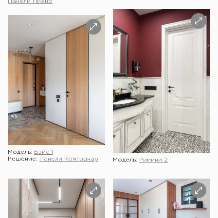
Панели Пиано
Модель:
Бэйс 1
Решение:
Панели Компланар
Модель:
Римини 2