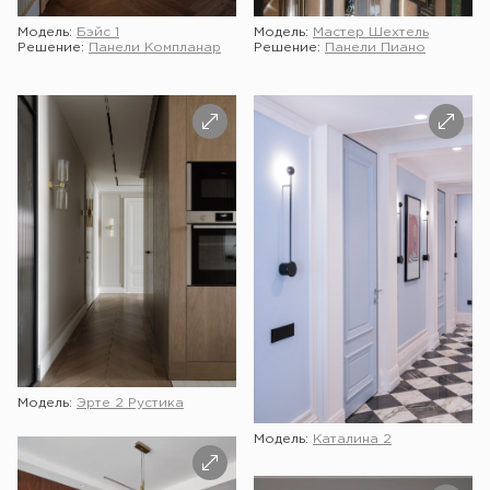
Модель:
Бэйс 1
Модель:
Мастер Шехтель
Решение:
Панели Компланар
Решение:
Панели Пиано
Модель:
Эрте 2 Рустика
Модель:
Каталина 2