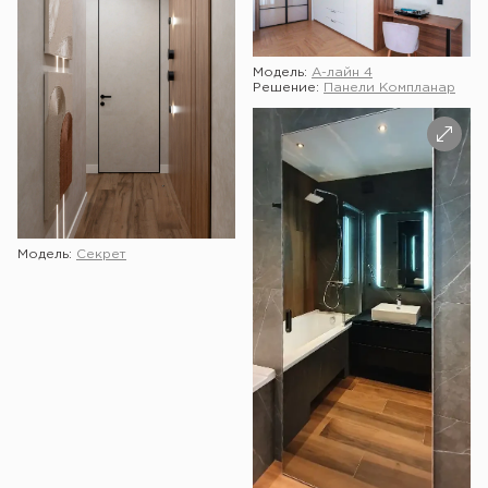
Модель:
А-лайн 4
Решение:
Панели Компланар
Модель:
Секрет