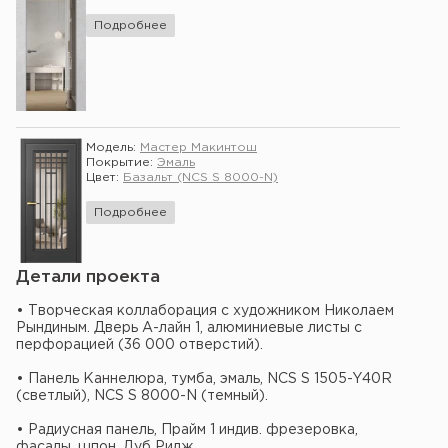
Подробнее
Модель:
Мастер Макинтош
Покрытие:
Эмаль
Цвет:
Базальт (NCS S 8000-N)
Подробнее
Детали проекта
• Творческая коллаборация с художником Николаем
Рындиным. Дверь А-лайн 1, алюминиевые листы с
перфорацией (36 000 отверстий).
• Панель Каннелюра, тумба, эмаль, NCS S 1505-Y40R
(светлый), NCS S 8000-N (темный).
• Радиусная панель, Прайм 1 индив. фрезеровка,
фасады, шпон, Дуб Ридж.