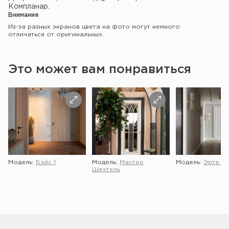
Компланар.
Внимание
Из-за разных экранов цвета на фото могут немного
отличаться от оригинальных.
Это может вам понравиться
Модель:
Бэйс 1
Модель:
Мастер
Модель:
Эрте 2 
Шехтель