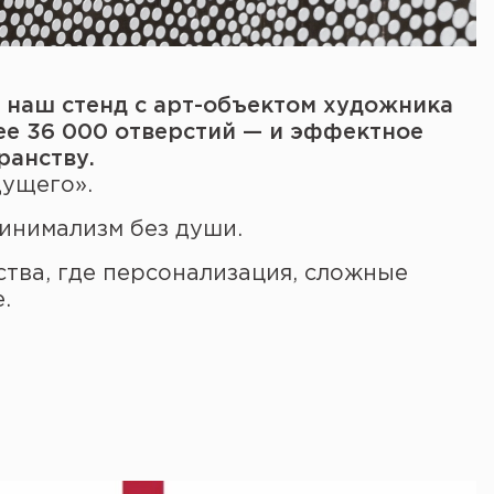
 наш стенд с арт-объектом художника
ее 36 000 отверстий — и эффектное
ранству.
ущего».
минимализм без души.
ства, где персонализация, сложные
.