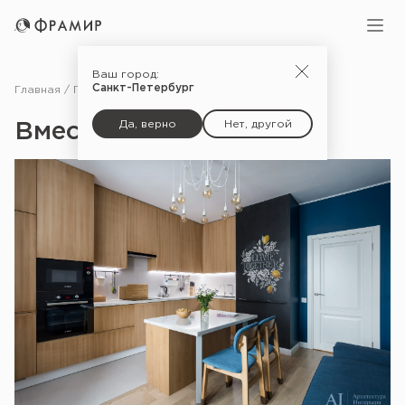
Ваш город:
Санкт-Петербург
Главная
Портфолио
Вместе лучше
Да, верно
Нет, другой
Вместе лучше