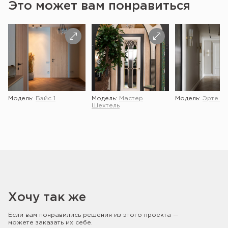
Это может вам понравиться
Модель:
Бэйс 1
Модель:
Мастер
Модель:
Эрте 2 
Шехтель
Хочу так же
Если вам понравились решения из этого проекта —
можете заказать их себе.