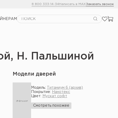
8 800 333-14-34
Написать в MAX
Заказать звонок
АЙНЕРАМ
ой, Н. Пальшиной
Модели дверей
Модель:
Титаниум 6 (архив)
Покрытие:
Нанотекс
Цвет:
Мускат софт
Смотреть похожее