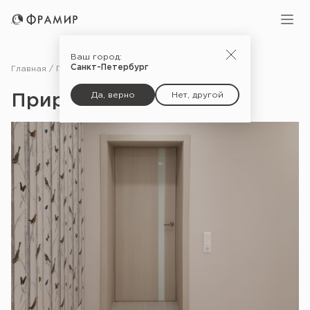
Ваш город:
Санкт-Петербург
Главная
Портфолио
Природные мотивы
Да, верно
Нет, другой
Природные мотивы