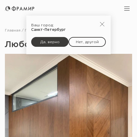
Ваш город:
Санкт-Петербург
Главная
Портфолио
Любовь к дереву
Да, верно
Нет, другой
Любовь к дереву