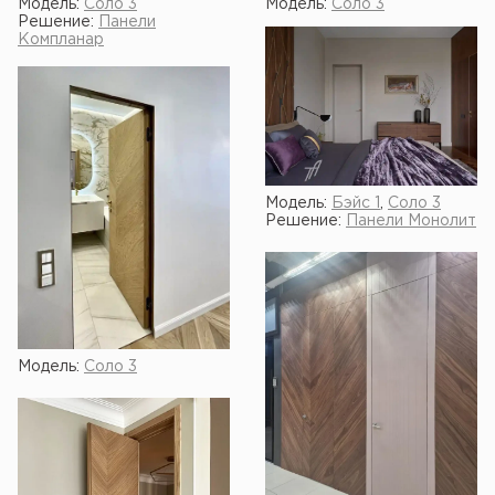
Модель:
Соло 3
Модель:
Соло 3
Решение:
Панели
Компланар
Модель:
Бэйс 1
,
Соло 3
Решение:
Панели Монолит
Модель:
Соло 3