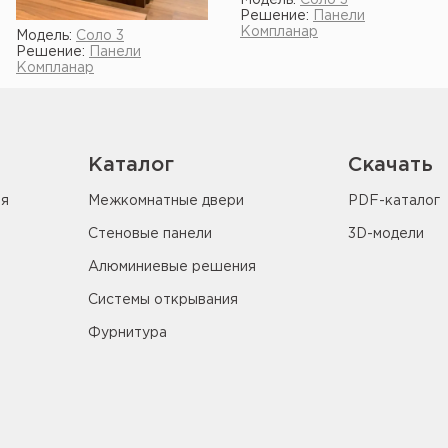
Модель:
Соло 3
Решение:
Панели
Компланар
Модель:
Соло 3
Решение:
Панели
Показать ещё
Компланар
Каталог
Скачать
ия
Межкомнатные двери
PDF-каталог
Стеновые панели
3D-модели
Алюминиевые решения
Системы открывания
Фурнитура