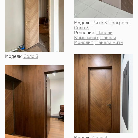
Модель:
Ритм 3 Прогресс
,
Соло 3
Решение:
Панели
Компланар
,
Панели
Монолит
,
Панели Ритм
Модель:
Соло 3