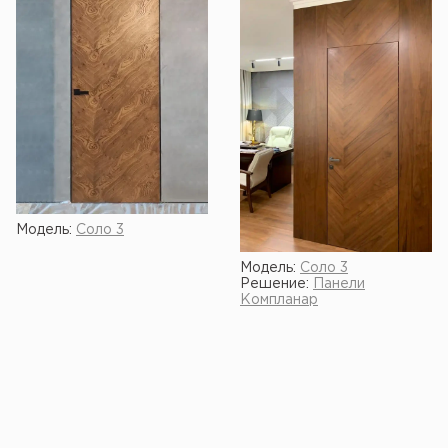
Модель:
Соло 3
Модель:
Соло 3
Решение:
Панели
Компланар