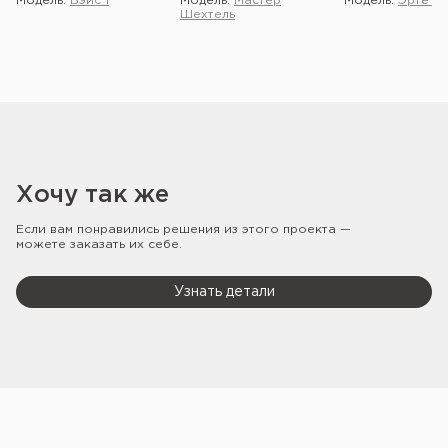
Модель:
Бэйс 1
Модель:
Мастер
Модель:
Эрте 2 
Шехтель
Хочу так же
Если вам понравились решения из этого проекта —
можете заказать их себе.
Узнать детали