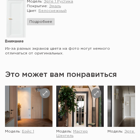
Модель:
Эрте 1 Рустика
Покрытие:
Эмаль
Цвет:
Белоснежный
Подробнее
Внимание
Из-за разных экранов цвета на фото могут немного
отличаться от оригинальных.
Это может вам понравиться
Модель:
Бэйс 1
Модель:
Мастер
Модель:
Эрте 2 
Шехтель