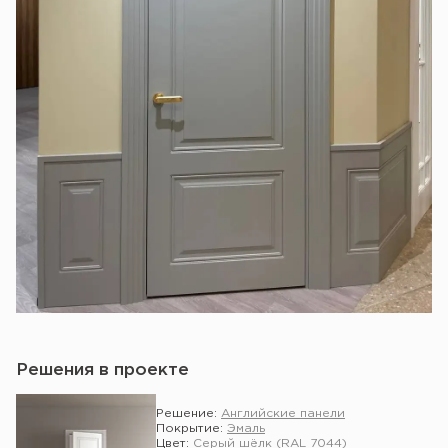
Решения в проекте
Решение:
Английские панели
Покрытие:
Эмаль
Цвет:
Серый шёлк (RAL 7044)