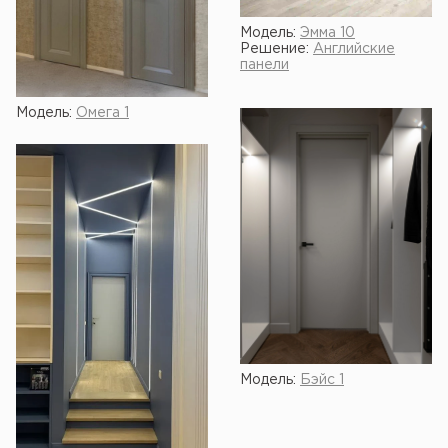
Модель:
Эмма 10
Решение:
Английские
панели
Модель:
Омега 1
Модель:
Бэйс 1