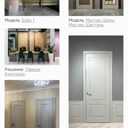
Модель:
Бэйс 1
Модель:
Мастер Шпон
,
Мастер Шехтель
Решение:
Панели
Конторно