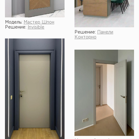
Модель:
Мастер Шпон
Решение:
Invisible
Решение:
Панели
Конторно