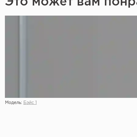
Это может вам понр
Модель:
Бэйс 1