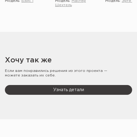
Модель:
Бэйс 1
Модель:
Мастер
Модель:
Эрте 2 
Шехтель
Хочу так же
Если вам понравились решения из этого проекта —
можете заказать их себе.
Узнать детали