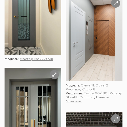
Модель:
Мастер Макинтош
Модель:
Эмма 11
,
Эрте 2
Рустика
,
Соло 8
Решение:
Twice 90/180
,
Rolapp
Stealth Comfort
,
Панели
Монолит