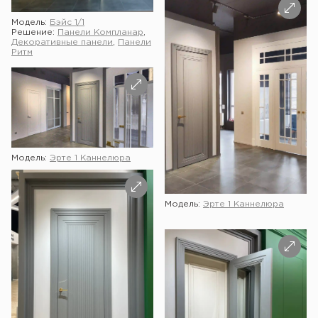
Модель:
Бэйс 1/1
Решение:
Панели Компланар
,
Декоративные панели
,
Панели
Ритм
Модель:
Эрте 1 Каннелюра
Модель:
Эрте 1 Каннелюра