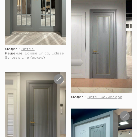
Модель:
Эрте 9
Решение:
Eclisse Unico
,
Eclisse
Syntesis Line (архив)
Модель:
Эрте 1 Каннелюра