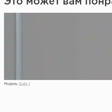
Это может вам понр
Модель:
Бэйс 1