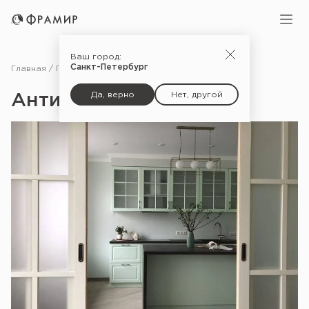
Ваш город:
Санкт-Петербург
Главная
Портфолио
Античный белый
Да, верно
Нет, другой
Античный белый