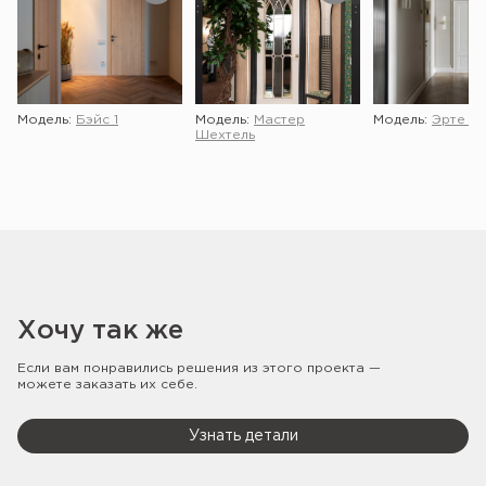
Модель:
Бэйс 1
Модель:
Мастер
Модель:
Эрте 2 
Шехтель
Хочу так же
Если вам понравились решения из этого проекта —
можете заказать их себе.
Узнать детали