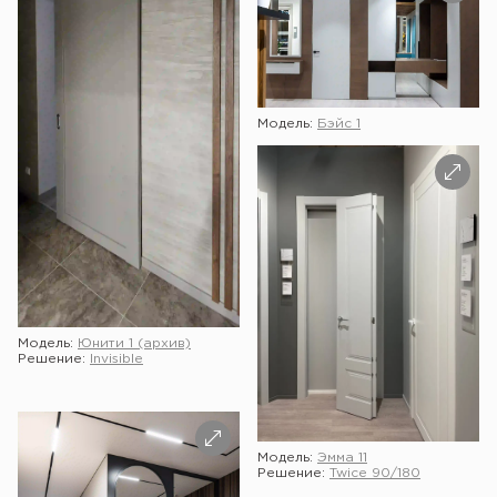
Модель:
Бэйс 1
Модель:
Юнити 1 (архив)
Решение:
Invisible
Модель:
Эмма 11
Решение:
Twice 90/180