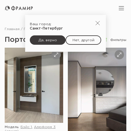
Ваш город:
Санкт-Петербург
Главная
Портфолио
Портфолио
Фильтры
Да, верно
Нет, другой
Модель:
Бэйс 1
,
Алюформ 3