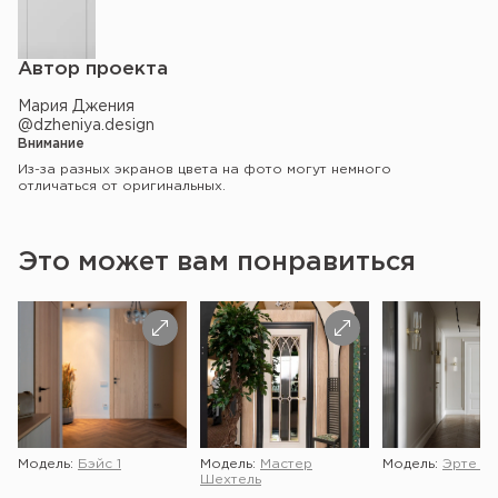
Автор проекта
Мария Джения
@dzheniya.design
Внимание
Из-за разных экранов цвета на фото могут немного
отличаться от оригинальных.
Это может вам понравиться
Модель:
Бэйс 1
Модель:
Мастер
Модель:
Эрте 2 
Шехтель