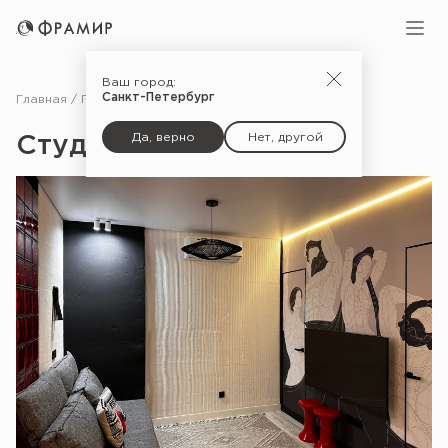
Ваш город:
Санкт-Петербург
Главная
Портфолио
Студия с секретами
Да, верно
Нет, другой
Студия с секретами