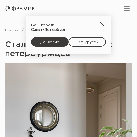
Ваш город:
Санкт-Петербург
Главная
Портфолио
Сталинка для коренных петербуржцев
Да, верно
Нет, другой
Сталинка для коренных
петербуржцев