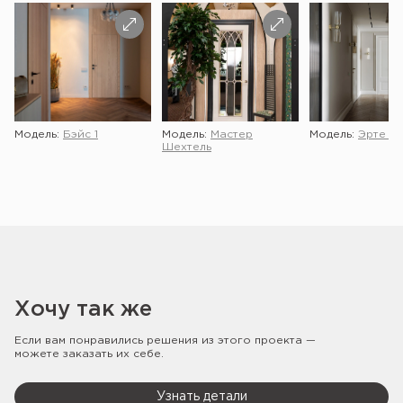
Модель:
Бэйс 1
Модель:
Мастер
Модель:
Эрте 2 
Шехтель
Хочу так же
Если вам понравились решения из этого проекта —
можете заказать их себе.
Узнать детали