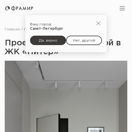
Ваш город:
Санкт-Петербург
Главная
Портфолио
Проект Натальи Бочиной в ЖК «Питер»
Да, верно
Нет, другой
Проект Натальи Бочиной в
ЖК «Питер»