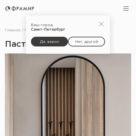
Ваш город:
Санкт-Петербург
Главная
Портфолио
Пастельная гамма
Да, верно
Нет, другой
Пастельная гамма