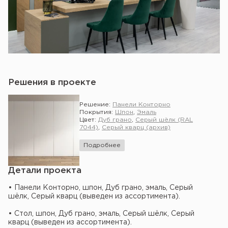
Решения в проекте
Решение:
Панели Конторно
Покрытия:
Шпон
,
Эмаль
Цвет:
Дуб грано
,
Серый шёлк (RAL
7044)
,
Серый кварц (архив)
Подробнее
Детали проекта
• Панели Конторно, шпон, Дуб грано, эмаль, Серый
шёлк, Серый кварц (выведен из ассортимента).
• Стол, шпон, Дуб грано, эмаль, Серый шёлк, Серый
кварц (выведен из ассортимента).