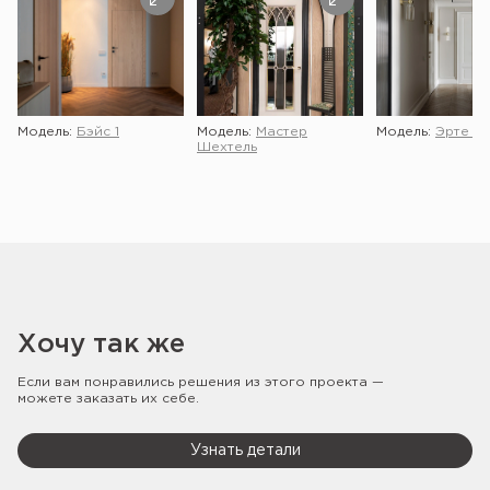
Модель:
Бэйс 1
Модель:
Мастер
Модель:
Эрте 2 
Шехтель
Хочу так же
Если вам понравились решения из этого проекта —
можете заказать их себе.
Узнать детали