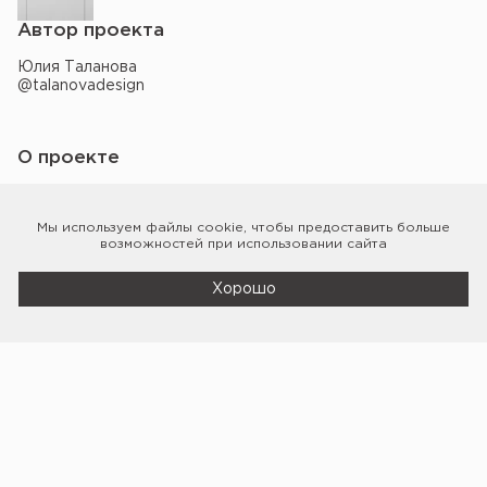
Автор проекта
Юлия Таланова
@talanovadesign
О проекте
Подробнее в
блоге
Внимание
Мы используем файлы
cookie
, чтобы предоставить больше
Из-за разных экранов цвета на фото могут немного
возможностей при использовании сайта
отличаться от оригинальных.
Хорошо
Это может вам понравиться