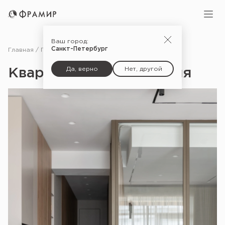
Ваш город:
Санкт-Петербург
Главная
Портфолио
Квартира выходного дня
Да, верно
Нет, другой
Квартира выходного дня