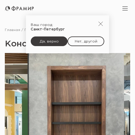
Ваш город:
Санкт-Петербург
Главная
Портфолио
Консоль с полками
Да, верно
Нет, другой
Консоль с полками