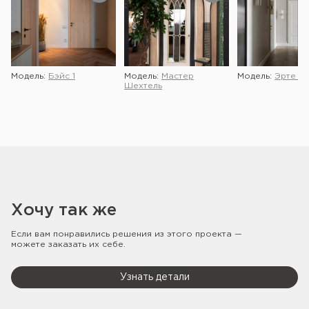
Модель:
Бэйс 1
Модель:
Мастер
Модель:
Эрте 2 
Шехтель
Хочу так же
Если вам понравились решения из этого проекта —
можете заказать их себе.
Узнать детали