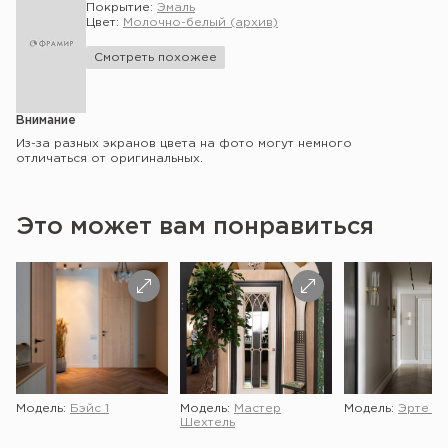
Покрытие:
Эмаль
Цвет:
Молочно-белый (архив)
Смотреть похожее
Внимание
Из-за разных экранов цвета на фото могут немного
отличаться от оригинальных.
Это может вам понравиться
Модель:
Бэйс 1
Модель:
Мастер
Модель:
Эрте 2 
Шехтель