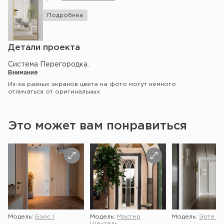
Подробнее
Детали проекта
Система Перегородка.
Внимание
Из-за разных экранов цвета на фото могут немного
отличаться от оригинальных.
Это может вам понравиться
Модель:
Бэйс 1
Модель:
Мастер
Модель:
Эрте 2 
Шехтель